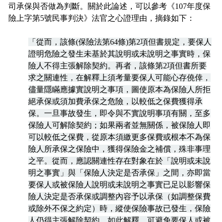
司承保與否做為判斷。關於此論述，可以參考《107年度保
險上字第5號民事判決》法官之心證理由，摘錄如下：
「從而，該條(保險法第64條)第2項但書規定，要保人
證明危險之發生未基於其說明或未說明之事實時，保
險人不得主張解除契約。再者，該條第2項但書所要
求之關連性，在解釋上須考量要保人可能心存僥倖，
儘量隱瞞應據實說明之事項，圖使原本為保險人所拒
絕承保或須加費承保之危險，以較低之保費獲得承
保。一旦事故發生，即令與不實說明事項有關，至多
保險人可解除契約；如果兩者並無關係，被保險人即
可以較低之保費，從原本須繳更多保費或根本不為保
險人所承保之保險中，獲得保險金之補償，殊非事理
之平。從而，應認關連性存在對象在於「說明或未說
明之事實」與「保險人決定是否承保」之間，亦即當
要保人或被保險人說明或未說明之事實已足以影響保
險人決定是否承保或調整內容予以承保（如調整保費
或除外不保之約定）時，縱使保險事故已發生，保險
人仍得主張解除契約，如此解釋，可避免要保人或被