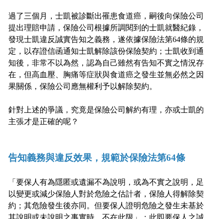
過了三個月，士凱被診斷出罹患食道癌，嗣後向保險公司
提出理賠申請，保險公司根據所調閱到的士凱就醫紀錄，
發現士凱違反誠實告知之義務，遂依據保險法第64條的規
定，以存證信函通知士凱解除該份保險契約；士凱收到通
知後，非常不以為然，認為自己雖然有告知不實之情況存
在，但高血壓、胸痛等症狀與食道癌之發生並無必然之因
果關係，保險公司應無權利予以解除契約。
針對上述的爭議，究竟是保險公司解約有理，亦或士凱的
主張才是正確的呢？
告知義務與違反效果，規範於保險法第64條
「要保人有為隱匿或遺漏不為說明，或為不實之說明，足
以變更或減少保險人對於危險之估計者，保險人得解除契
約；其危險發生後亦同。但要保人證明危險之發生未基於
其說明或未說明之事實時，不在此限」；此即要保人之誠