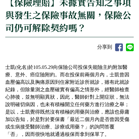
【保險理賠】未據實告知之事項
與發生之保險事故無關，保險公
司仍可解除契約嗎？
分享到
士凱(化名)於105.05.29向保險公司投保失能險主約附加醫
療、意外、癌症險附約。而在投保前兩個月內，士凱曾因
血壓偏高以及胸痛原因到住家附近診所就診，雖有此就診
紀錄，但除量測之血壓確實有偏高之情形外，經醫師檢查
心肺後，並無明顯異狀，因此，醫師針對上開症狀，無法
說明確切病因，也未有積極開立任何藥方進行治療之舉；
是以，士凱覺得既然沒有積極的用藥與治療，應該也毋庸
加以告知，於是對於要保書「最近二個月內是否曾因受傷
或生病接受醫師治療、診療或用藥？」的詢問答覆
「否」，因而很快地就通過核保而拿到保單了。