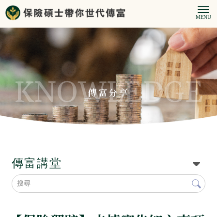
傳富分享
傳富講堂