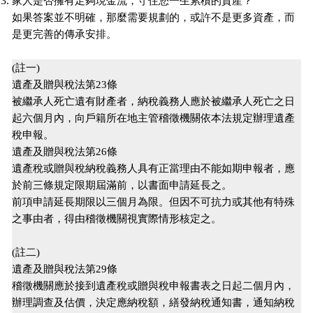
家人是否擁有足夠現金流，守住您一生累積的資產？
如果答案並不明確，那麼需要規劃的，或許不是更多資產，而
是更完善的傳承安排。
(註一)
遺產及贈與稅法第23條
被繼承人死亡遺有財產者，納稅義務人應於被繼承人死亡之日
起六個月內，向戶籍所在地主管稽徵機關依本法規定辦理遺產
稅申報。
遺產及贈與稅法第26條
遺產稅或贈與稅納稅義務人具有正當理由不能如期申報者，應
於前三條規定限期屆滿前，以書面申請延長之。
前項申請延長期限以三個月為限。但因不可抗力或其他有特殊
之事由者，得由稽徵機關視實際情形核定之。
(註二)
遺產及贈與稅法第29條
稽徵機關應於接到遺產稅或贈與稅申報書表之日起二個月內，
辦理調查及估價，決定應納稅額，繕發納稅通知書，通知納稅