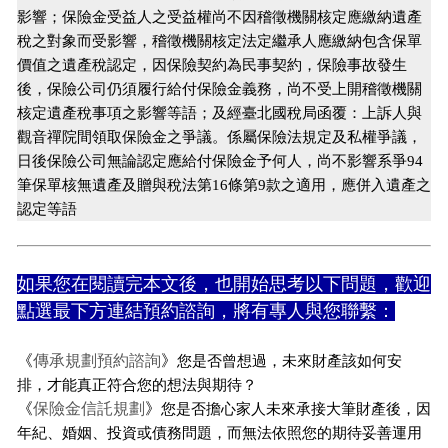
影響；保險金受益人之受益權尚不因稽徵機關核定應繳納遺產
稅之對象而受影響，稽徵機關核定法定繼承人應繳納包含保單
價值之遺產稅認定，因保險契約為民事契約，保險事故發生
後，保險公司仍須履行給付保險金義務，尚不受上開稽徵機關
核定遺產稅事項之影響等語；及經臺北國稅局函覆：上訴人與
觀音禪院間領取保險金之爭議。係屬保險法規定及私權爭議，
日後保險公司無論認定應給付保險金予何人，尚不影響系爭94
筆保單核無遺產及贈與稅法第16條第9款之適用，應併入遺產之
認定等語
如果您在閱讀完本文後，也開始思考以下問題，歡迎
點選最下方連結預約諮詢，將有專人與您聯繫：
《
傳承規劃預約諮詢
》
您是否曾想過，未來財產該如何安
排，才能真正符合您的想法與期待？
《
保險金信託規劃
》
您是否擔心家人未來承接大筆財產後，因
年紀、婚姻、投資或債務問題，而無法依照您的期待妥善運用