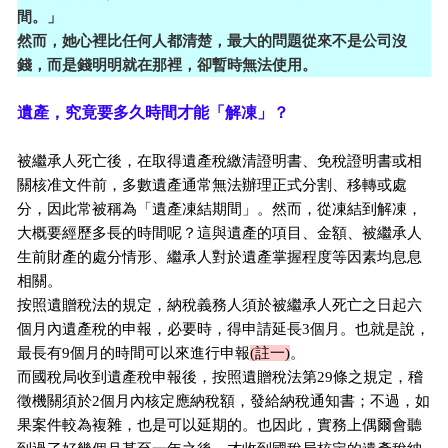
間。」
然而，她心裡比任何人都清楚，最大的問題從來不是公司沒
錢，而是錢明明就在那裡，卻暫時無法使用。
遺產，究竟要多久時間才能「解凍」？
被繼承人死亡後，在取得遺產稅繳清證明書、免稅證明書或相
關核准文件前，多數遺產通常無法辦理正式分割、移轉或處
分，因此常被稱為「遺產凍結期間」。然而，從凍結到解凍，
大概要經歷多長的時間呢？這與遺產的項目、金額、被繼承人
生前財產的處分情形、繼承人對於遺產掌握程度等因素均息息
相關。
按照遺贈稅法的規定，納稅義務人須於被繼承人死亡之日起六
個月內遺產稅的申報，必要時，得申請延長3個月。也就是說，
最長有9個月的時間可以來進行申報
(註一)
。
而國稅局收到遺產稅申報後，按照遺贈稅法第29條之規定，稽
徵機關須於2個月內核定應納稅額，發給納稅通知書；不過，如
果案件較為複雜，也是可以延期的。也因此，實務上偶爾會聽