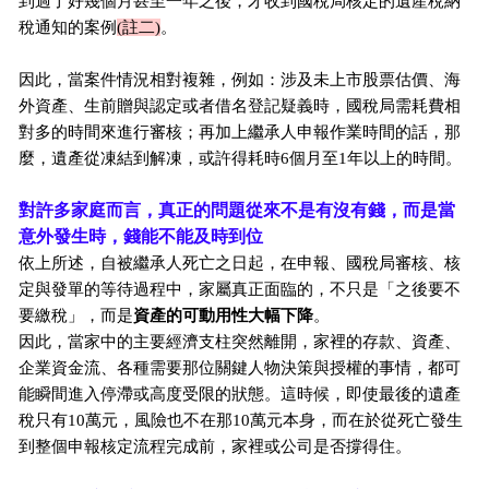
到過了好幾個月甚至一年之後，才收到國稅局核定的遺產稅納
稅通知的案例
(註二)
。
因此，當案件情況相對複雜，例如：涉及未上市股票估價、海
外資產、生前贈與認定或者借名登記疑義時，國稅局需耗費相
對多的時間來進行審核；再加上繼承人申報作業時間的話，那
麼，遺產從凍結到解凍，或許得耗時6個月至1年以上的時間。
對許多家庭而言，真正的問題從來不是有沒有錢，而是當
意外發生時，錢能不能及時到位
依上所述，自被繼承人死亡之日起，在申報、國稅局審核、核
定與發單的等待過程中，家屬真正面臨的，不只是「之後要不
要繳稅」，而是
資產的可動用性大幅下降
。
因此，當家中的主要經濟支柱突然離開，家裡的存款、資產、
企業資金流、各種需要那位關鍵人物決策與授權的事情，都可
能瞬間進入停滯或高度受限的狀態。這時候，即使最後的遺產
稅只有10萬元，風險也不在那10萬元本身，而在於從死亡發生
到整個申報核定流程完成前，家裡或公司是否撐得住。