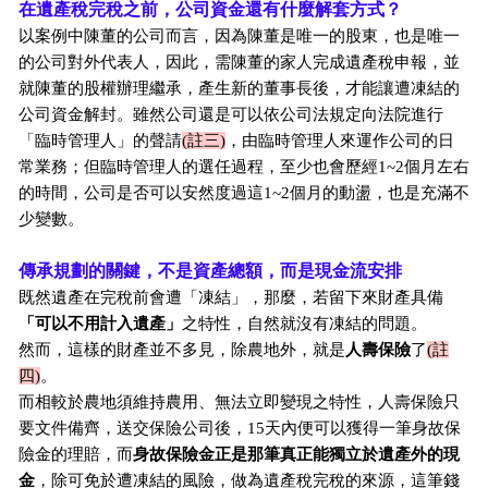
在遺產稅完稅之前，公司資金還有什麼解套方式？
以案例中陳董的公司而言，因為陳董是唯一的股東，也是唯一
的公司對外代表人，因此，需陳董的家人完成遺產稅申報，並
就陳董的股權辦理繼承，產生新的董事長後，才能讓遭凍結的
公司資金解封。雖然公司還是可以依公司法規定向法院進行
「臨時管理人」的聲請
(註三)
，由臨時管理人來運作公司的日
常業務；但臨時管理人的選任過程，至少也會歷經1~2個月左右
的時間，公司是否可以安然度過這1~2個月的動盪，也是充滿不
少變數。
傳承規劃的關鍵，不是資產總額，而是現金流安排
既然遺產在完稅前會遭「凍結」，那麼，若留下來財產具備
「可以不用計入遺產」
之特性，自然就沒有凍結的問題。
然而，這樣的財產並不多見，除農地外，就是
人壽保險
了
(註
四)
。
而相較於農地須維持農用、無法立即變現之特性，人壽保險只
要文件備齊，送交保險公司後，15天內便可以獲得一筆身故保
險金的理賠，而
身故保險金正是那筆真正能獨立於遺產外的現
金
，除可免於遭凍結的風險，做為遺產稅完稅的來源，這筆錢