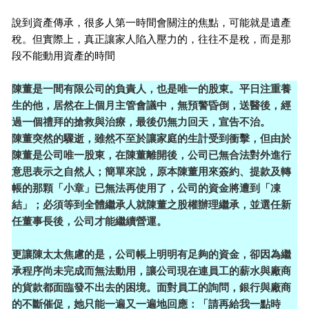
說到資產傳承，很多人第一時間會關注的焦點，可能就是遺產
稅。但實際上，真正讓家人陷入壓力的，往往不是稅，而是那
段不能動用資產的時間
陳董是一間有限公司的負責人，也是唯一的股東。平日注重養
生的他，居然在上個月主管會議中，無預警昏倒，送醫後，經
過一個禮拜的搶救與治療，最後仍無力回天，宣告不治。
陳董突然的驟逝，雖然不至於讓家庭的生計受到衝擊，但由於
陳董是公司唯一股東，在陳董離開後，公司已無合法對外進行
意思表示之自然人；簡單來說，原本陳董用來簽約、提款及轉
帳的那顆「小章」已無法再使用了，公司的資金將遭到「凍
結」；必須等到全體繼承人就陳董之股權辦理繼承，並選任新
任董事長後，公司才能繼續營運。
更讓陳太太焦慮的是，公司帳上明明有足夠的資金，卻因為繼
承程序尚未完成而無法動用，讓公司現在連員工的薪水與廠商
的貨款都面臨發不出去的困境。面對員工的詢問，銀行與廠商
的不斷催促，她只能一遍又一遍地回應：「請再給我一點時