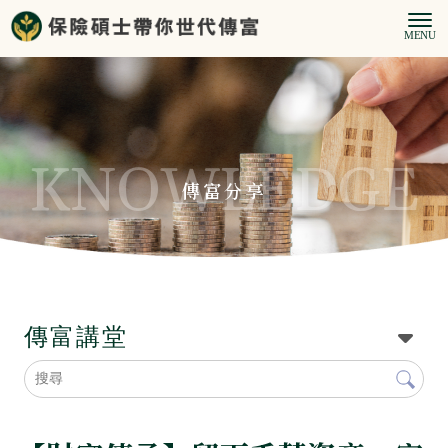
傳富分享
傳富講堂