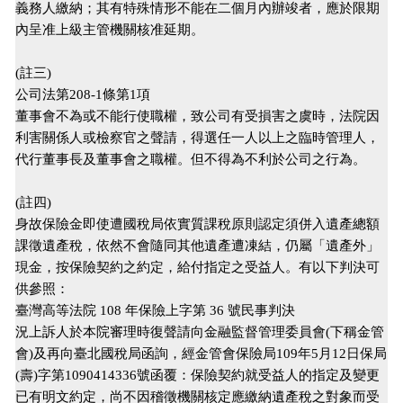
義務人繳納；其有特殊情形不能在二個月內辦竣者，應於限期
內呈准上級主管機關核准延期。
(註三)
公司法第208-1條第1項
董事會不為或不能行使職權，致公司有受損害之虞時，法院因
利害關係人或檢察官之聲請，得選任一人以上之臨時管理人，
代行董事長及董事會之職權。但不得為不利於公司之行為。
(註四)
身故保險金即使遭國稅局依實質課稅原則認定須併入遺產總額
課徵遺產稅，依然不會隨同其他遺產遭凍結，仍屬「遺產外」
現金，按保險契約之約定，給付指定之受益人。有以下判決可
供參照：
臺灣高等法院 108 年保險上字第 36 號民事判決
況上訴人於本院審理時復聲請向金融監督管理委員會(下稱金管
會)及再向臺北國稅局函詢，經金管會保險局109年5月12日保局
(壽)字第1090414336號函覆：保險契約就受益人的指定及變更
已有明文約定，尚不因稽徵機關核定應繳納遺產稅之對象而受