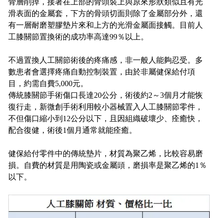
骨層削掉，接著在上部的骨頭裝上與原來形狀類似且有光
滑表面的金屬套，下方的骨頭切面則除了金屬部分外，還
有一層耐磨塑膠墊片來和上方的光滑金屬面接觸。目前人
工膝關節置換術的成功率高達99％以上。
不過置換人工關節術後的疼痛感，非一般人能夠忍受。多
數患者會選擇疼痛自動控制裝置，由於非屬健保給付項
目，約需自費5,000元。
傳統膝關節手術傷口長達20公分，術後約2～3個月才能恢
復行走，新微創手術利用較小器械置入人工膝關節零件，
不但傷口縮小到12公分以下，且因組織破壞少、痊癒快，
配合復健，術後1個月通常就能痊癒。
健保給付零件中的傳統墊片，材質為聚乙烯，比較容易磨
損。自費的材質是用陶瓷或金屬頭，磨損率是聚乙烯的1％
以下。