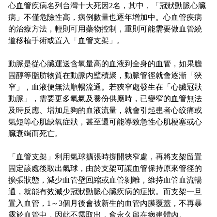
心血管疾病名列台灣十大死因2名，其中，「冠狀動脈心臟
病」不僅危險性高，病例數量也逐年增加中。心血管疾病
的治療方法，輕則可用藥物控制，重則可能需要做血管繞
道移植手術或置入「血管支架」。
動脈是從心臟運送含氧量高的血液到全身的血管，如果膽
固醇等脂肪物質在動脈內壁積聚，動脈管徑就會逐漸「狹
窄」，血液便無法順暢流通。若狹窄處發生在「心臟冠狀
動脈」，需要更多氧氣及養份供應時，已變窄的血管無法
及時反應、增加足夠的血液流量，就會引起患者心絞痛或
氣短等心肌缺氧症狀，甚至還可能導致急性心肌梗塞或心
臟衰竭而死亡。
「血管支架」利用氣球擴張時撐開狹窄處，再將支架留置
固定該處後取出氣球，由於支架可讓血管保持原來管徑的
擴張狀態，減少血管壁回縮或血管剝離，維持血管血流暢
通，就能有效減少冠狀動脈心臟疾病的症狀。而支架一旦
置入血管，1～3個月後會被新生的血管內膜覆蓋，不再暴
露於血管中，因此不需取出，會永久留在病患體內。