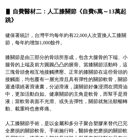
▋ 自費醫材二：人工膝關節《自費6萬～13萬起
跳》
健保署統計，台灣平均每年約有22,000人次置換人工膝關
節，每年約增加1,000餘件。
膝關節是由三部分的骨頭所形成，包含大腿骨的下端、小
腿骨的上端及前方圓圓凸凸的臏骨。當膝關節活動時，這
三塊骨頭會相互地接觸擠壓。正常的膝關節在這些骨頭的
接觸面，均包覆有一層光滑且具有彈性的關節軟骨，關節
週邊環繞著滑液囊，分泌滑液，讓關節好像浸潤在潤滑油
中，更加活動自如。健康關節的主角是軟骨，而幫手是滑
液；當軟骨表面不光滑、或失去彈性，關節就無法順暢轉
動、載重時也會疼痛。
人工膝關節手術，是以金屬和多分子聚合塑膠來替代已完
全磨損的關節軟骨。手術施行時，醫師會把磨損的關節軟