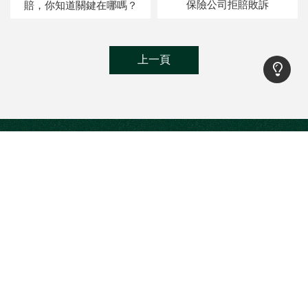
保險公司拒賠敗訴
賠，你知道關鍵在哪嗎？
上一頁
@bzg1682f
0916208702
insmaster9083@gmail.com
新竹縣竹北市科大一路92號4樓
回首頁
傳富心法
顧問簡介
傳富講堂
規劃流程
預約聊聊