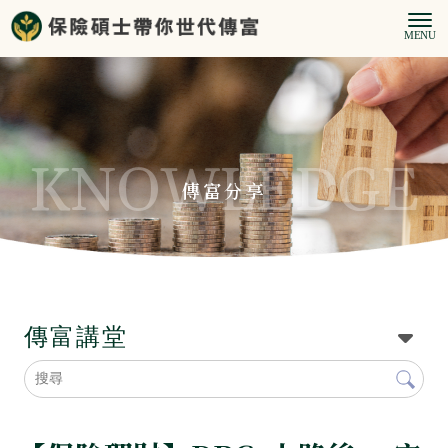
傳富分享
傳富講堂