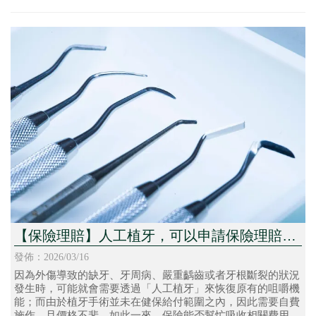
【保險理賠】人工植牙，可以申請保險理賠
嗎？
發佈：2026/03/16
因為外傷導致的缺牙、牙周病、嚴重齲齒或者牙根斷裂的狀況
發生時，可能就會需要透過「人工植牙」來恢復原有的咀嚼機
能；而由於植牙手術並未在健保給付範圍之內，因此需要自費
施作，且價格不斐，如此一來，保險能否幫忙吸收相關費用，