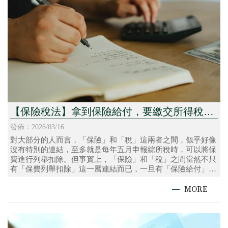
【保險稅法】拿到保險給付，要繳交所得稅
嗎？什麼情況會產生所得基本稅額呢？
發佈：2026/03/16
對大部分的人而言，「保險」和「稅」這兩者之間，似乎好像
沒有特別的連結，至多就是每年五月申報綜所稅時，可以將保
費進行列舉扣除。但事實上，「保險」和「稅」之間當然不只
有「保費列舉扣除」這一層連結而已，一旦有「保險給付」產
生時，可能會衍生出所得稅、贈與稅或遺產稅，端視保單的性
質、要、被保人的配置、保險給付了類型以及給付金額大小而
定。這裡我們就先針對「所得稅」來進行探討。