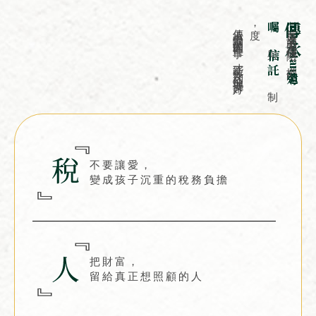
傳承中最關鍵的四件事，才能被一次到位地安排好
度
，
囑
傳承
當妥適的人壽保險，搭配
Inheritance
與
信託
遺
制
不要讓愛，
變成孩子沉重的稅務負擔
把財富，
留給真正想照顧的人