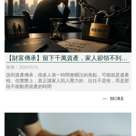
【財富傳承】留下千萬資產，家人卻領不到
錢？多數人忽略的傳承風險
發佈：2026/05/31
說到資產傳承，很多人第一時間會關注的焦點，可能就是遺產
稅。但實際上，真正讓家人陷入壓力的，往往不是稅，而是那
段不能動用資產的時間