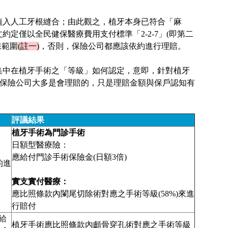
植入人工牙根縫合；由此觀之，植牙本身已符合「麻
定僅以全民健保醫療費用支付標準「2-2-7」(即第二
保範圍
(註一)
，否則，保險公司都應該依約進行理賠。
集中在植牙手術之「等級」如何認定，意即，針對植牙
，保險公司大多是會理賠的，只是理賠金額與保戶認知有
評議結果
植牙手術為門診手術
日額型醫療險：
應給付門診手術保險金(日額3倍)
的進
實支實付醫療：
應比照條款內闌尾切除術對應之手術等級(58%)來進
行賠付
給
植牙手術應比照條款內顱骨穿孔術對應之手術等級