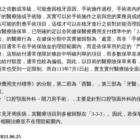
應之倍數或等級，可能會因植牙原因、手術施作過程、手術表內
牙的醫療險或手術險，其實可以於手術施作之前與您的業務員或
估可能的對應手術項目，這樣才可以在植牙進行之前對於能否理
醫療險保單，已明確約定以全民健保醫療費用支付標準中的「2-2-
術」的醫療行為，在健保分類中其實被歸類為「處置」而非「手
項目通常不在手術保險金的理賠範圍內，而是依保單所約定的「
療」這類給付通常僅限於條款中明確列舉的項目，而多數保單並
的給付額度，通常也較為偏低。因此，以目前的醫療險保單來看
常也受到一定限制。而自113年7月1日起，實支實付醫療險全
費用支付標準》的分類，第二部為「西醫」，第三部為「牙醫」。
術。
3」屬於「口腔顎面外科－開刀房手術」，主要是針對口腔顎面外科
。
牙周疾病，其醫療項目則多被歸類在「3-3-3」。因此，若保單約
牙相關治療並不在理賠範圍內。
1.06.25