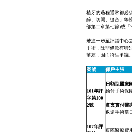
植牙的過程通常都必
醉、切開、縫合」等較
部第二章第七節)或「3
若進一步至評議中心
手術，除非條款有特
落差，因而衍生爭議
案號
保戶主張
日額型醫療
101年評
給付手術保
字第100
2號
實支實付醫
返還手術當
107年評
實際醫療費用