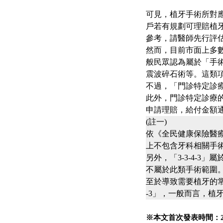
可見，植牙手術所對
戶若有規劃可理賠植
參考，請醫師先行評
然而，目前市面上多數
般民眾認為屬於「手
震波碎石術等。這類
不過，「門診特定診
此外，門診特定診療
申請理賠，給付金額通
(註一)
依《全民健康保險醫療
上不包含牙科相關手
另外，「3-3-4-
不屬於此類手術範圍
至於導致需要植牙的常見
-3」，一般而言，植
※本文首次發表時間：202