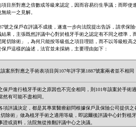
的項目所對應之倍數或等級來認定，因而容易衍生爭議；而即使
也無統一之見解。
1887號之保戶在評議不成後，遂進一步向法院提出告訴，請求保險
議結果，主張既然評議中心對於植牙手術之認定有不同之標準，
闌尾切除術」，為何只能按等級低之項目理賠，而不以等級較高
於保戶這樣的論述，法官並未採納，主要理由如下：
02號該案所對應之手術表項目與107年評字第1887號案兩者並不
兩案之保戶進行植牙手術之原因也不完全相同，則101年該案於手
當然有可能不盡相同。
各項評議決定，都是其專業醫療顧問根據保戶及保險公司提供之
闌尾切除術」做為植牙手術之適用等級，即認爾後評議中心針對植
事證或資料，法院無從推翻評議中心之決議。