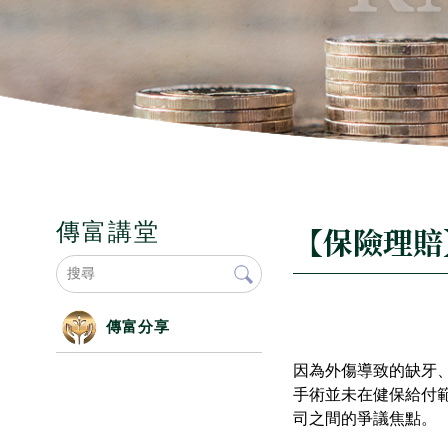
傳富講堂
【保險理賠
傳富分享
因為外傷導致的缺牙
手術並未在健保給付
司之間的爭議焦點。