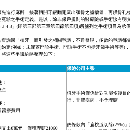
須先進行麻醉，接著切開牙齦翻開露出顎骨之齒槽骨，再鑽骨孔
寬鬆之手術定義。是以，除非保戶規劃的醫療險或手術險有明文約
-3-4-3」(即第三部第三章第四節第四項)所臚列之手術項目為承
去查詢因「植牙」而引發之相關爭議，不難發現，多數的爭議都
別約定(例如：未涵蓋門診手術、門診手術不包括牙齒手術等等)
。將這些爭議約略整理如下：
保險公司主張
險：
險金
植牙手術僅係針對功能恢復目
行，非屬疾病，不予理賠
療：
日醫療費用
依條款內「扁桃腺切除(25%)」
支出8萬元，僅獲理賠21060