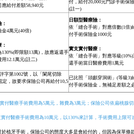
付，給付20,000元門診手術保
應給付差額58,940元
(註一)
日額型醫療險：
險：
依「縫合手術」對應倍數(1倍)
金4萬元(40倍)
付手術保險金1000元
療：
實支實付醫療：
130%(即限額13萬)，故應返還手
依「縫合手術」對應等級(10%)
12.1萬元(註二)
還手術當日醫療費用1萬元
年評字第1002號，以「闌尾切除
已比照「頭顱穿洞術」(等級3)
)認定，故要求保險公司再給付10,5
付手術保險金，無補足差額之
實付醫療手術費用為5萬元，雜費為3萬元；保險公司依扁桃腺切除(25%
實支實付醫療手術費用為10萬元，以130%來計算，手術費用上限
對於植牙手術，保險公司的態度大多是會給付的，但因為保單條