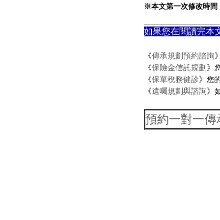
※本文第一次修改時間：20
如果您在閱讀完本
《
傳承規劃預約諮詢
《
保險金信託規劃
》
《
保單稅務健診
》
您
《
遺囑規劃與諮詢
》
預約一對一傳