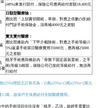
險金
(48%)來進行賠付，保險公司應再給付差額18,400元
日額型醫療險：
應比照「上頷竇切開術，單側」對應之倍數(5倍)給
給
付門診手術保險金，須再補4000元之差額
實支實付醫療：
應比照條款內「下甲介截除術」對應之手術等級(3
返
5%)返還手術當日醫療費用35000元，應再補25000
元之差額
植牙手術應與條款內「骨骼下固定器裝置術」之手
給
術(等級3)相當，保險公司已按此等級給付，無須再
必要
行給付
)理賠之計算式為：(5萬x25%)+(3萬x25%)=2萬元
可達13萬，故保戶主張應給付全額醫療費用。
款中的手術項目往往沒有「植牙」乙項，故經常需要比