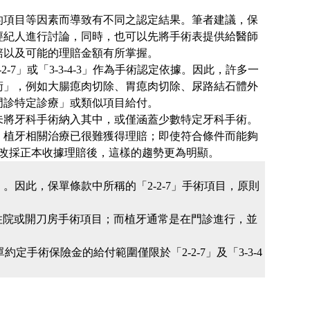
的項目等因素而導致有不同之認定結果。筆者建議，保
經紀人進行討論，同時，也可以先將手術表提供給醫師
賠以及可能的理賠金額有所掌握。
7」或「3-3-4-3」作為手術認定依據。因此，許多一
術」，例如大腸瘜肉切除、胃瘜肉切除、尿路結石體外
門診特定診療」或類似項目給付。
未將牙科手術納入其中，或僅涵蓋少數特定牙科手術。
，植牙相關治療已很難獲得理賠；即使符合條件而能夠
面改採正本收據理賠後，這樣的趨勢更為明顯。
因此，保單條款中所稱的「2-2-7」手術項目，原則
的住院或開刀房手術項目；而植牙通常是在門診進行，並
定手術保險金的給付範圍僅限於「2-2-7」及「3-3-4