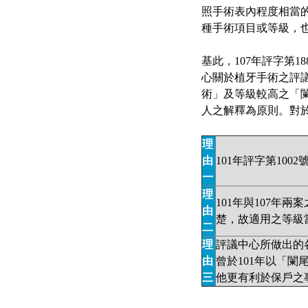
照手術表內程度相當
種手術項目或等級，
基此，107年評字第
心關於植牙手術之評
術」及等級較高之「
人之解釋為原則。對
理
由
101年評字第10
一
理
101年與107年
由
楚，故適用之等級
二
理
評議中心所做出的
由
曾於101年以「
三
他更有利於保戶之