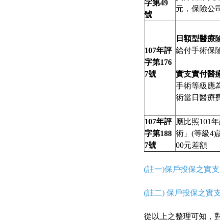
字第49
元，保險公司
號
日額型醫療
107年評
給付手術保險
字第176
7號
實支實付醫
手術等級應為
術當日醫療費用
107年評
應比照101
字第188
術」(等級4
7號
00元差額
(註一)保戶投保之實支
(註二) 保戶投保之
從以上之整理可知，