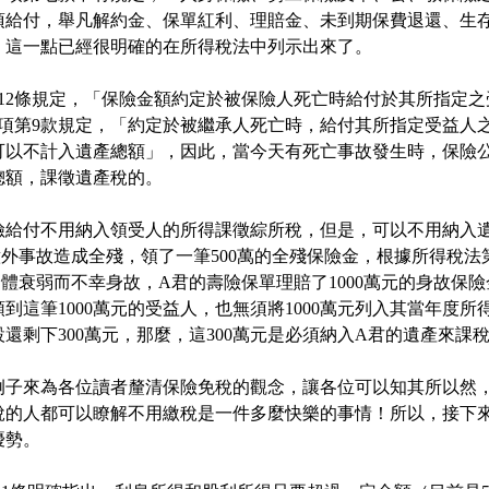
項給付，舉凡解約金、保單紅利、理賠金、未到期保費退還、生
，這一點已經很明確的在所得稅法中列示出來了。
112條規定，「保險金額約定於被保險人死亡時給付於其所指定
1項第9款規定，「約定於被繼承人死亡時，給付其所指定受益
可以不計入遺產總額」，因此，當今天有死亡事故發生時，保險
總額，課徵遺產稅的。
險給付不用納入領受人的所得課徵綜所稅，但是，可以不用納入
外事故造成全殘，領了一筆500萬的全殘保險金，根據所得稅
體衰弱而不幸身故，A君的壽險保單理賠了1000萬元的身故保險
到這筆1000萬元的受益人，也無須將1000萬元列入其當年度所
還剩下300萬元，那麼，這300萬元是必須納入A君的遺產來課
例子來為各位讀者釐清保險免稅的觀念，讓各位可以知其所以然
稅的人都可以瞭解不用繳稅是一件多麼快樂的事情！所以，接下
優勢。