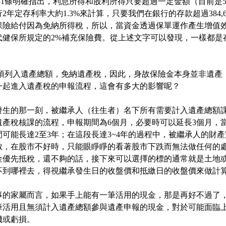
第31條明確指出，利息所得和股利所得只要超過一定金額（目前是5
定存利率大約1.3%來計算，只要我們在銀行的存款超過384,615元（
保險給付因為免納所得稅，所以，當資金透過保單運作產生增值
代健保所規定的2%補充保險費。從上述文字可以發現，一樣都是
金無須列入遺產總額，免納遺產稅，因此，身故保險金本身並非遺
一起進入遺產稅的申報流程，這會有多大的影響呢？
發生的那一刻，被繼承人（往生者）名下所有需要計入遺產總額
遺產稅核課的流程，申報期間為6個月，必要時可以延長3個月，
可能長達2至3年；在這段長達3~4年的過程中，被繼承人的財
數，在股市不好時，只能眼睜睜的看著股市下跌而無法做任何的
金優先抵稅，還不夠的話，接下來可以選擇的標的通常就是土地
不到哪裡去，得視繼承發生日的收盤價和抵繳日的收盤價來做計
事的家屬而言，如果手上能有一筆活用的現金，那是再好不過了
筆活用且無須計入遺產總額參與遺產申報的現金，對於可能面臨
機或虧損。