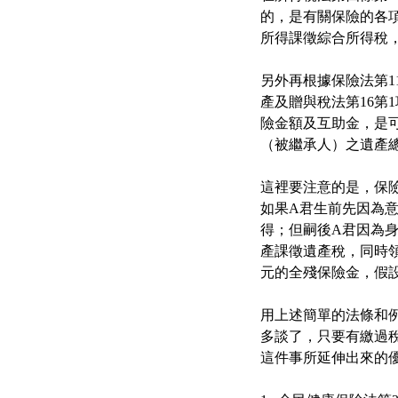
的，是有關保險的各
所得課徵綜合所得稅
另外再根據保險法第
產及贈與稅法第16第
險金額及互助金，是
（被繼承人）之遺產
這裡要注意的是，保
如果A君生前先因為意
得；但嗣後A君因為身
產課徵遺產稅，同時領
元的全殘保險金，假設
用上述簡單的法條和
多談了，只要有繳過
這件事所延伸出來的