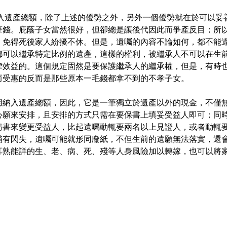
用計入遺產總額，除了上述的優勢之外，另外一個優勢就在於可以
筆錢。庇蔭子女當然很好，但卻總是讓後代因此而爭產反目；所
免得死後家人紛擾不休。但是，遺囑的內容不論如何，都不能違
都可以繼承特定比例的遺產，這樣的權利，被繼承人不可以在生
律效益的。這個規定固然是要保護繼承人的繼承權，但是，有時
而受惠的反而是那些原本一毛錢都拿不到的不孝子女。
用納入遺產總額，因此，它是一筆獨立於遺產以外的現金，不僅
心願來安排，且安排的方式只需在要保書上填妥受益人即可；同
請書來變更受益人，比起遺囑動輒要兩名以上見證人，或者動輒
稍有閃失，遺囑可能就形同廢紙，不但生前的遺願無法落實，還
耳熟能詳的生、老、病、死、殘等人身風險加以轉嫁，也可以將