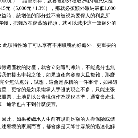
000元），該筆所得，就要被額外收取2%的補充保險
5,000元 / 1.3%），那就必須額外繳納最低1,000
效益時，該增值的部分並不會被視為要保人的利息所
存錢，把錢放在儲蓄險裡頭，就可以減少這一筆額外的
產；此項特性除了可以享有不用繳稅的好處外，更重要的
課徵遺產稅的財產，就會立刻遭到凍結，不能處分也無
當我們提出申報之後，如果遺產內容龐大且複雜，那麼
產完全無法處分，試想，這會是多糟的一件事情，如果遺
處置；更慘的是如果繼承人手邊的現金不多，只能主張
或股票，土地是以公告現值作為課稅基準，通常會產生
算，通常也占不到什麼便宜。
，因此，如果被繼承人生前有規劃足額的人壽保險或儲
上述窘境的家屬而言，都會像是天降甘霖般的迅速化解