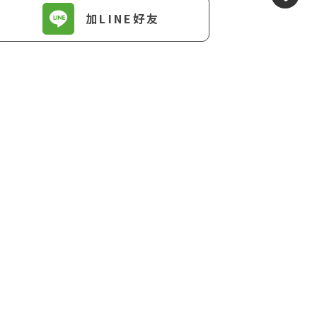
加LINE好友
下一篇
【保險理財】保費扣除注意3規定 報稅超
惑篇(下)
簡單