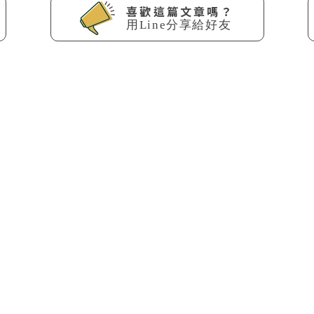
喜歡這篇文章嗎？
用Line分享給好友
回列表
【保險理財】儲蓄險的迷思--解