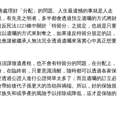
妥善處理好「分配」的問題。人生最遺憾的事就是人走
以，有先見之明者，多半都會透過預立遺囑的方式將財
反民法1223條中關於「特留分」之規定，也就是只要
前以遺囑的方式來剝奪之，如果違反特留分規定的話，
也會讓被繼承人無法完全透過遺囑來落實心中真正想要
無須課徵遺產稅，也不會有特留分的問題，在分配上，
時，在臨終前，只要意識清醒，隨時都可以透過各家保
要透過公證人進行公證簡單太多了；而且遺囑的訂立必
會帶給後代子孫更大的浩劫與禍端。所以，好的保險規
家族失和或爭產的風險予以排除或降低，這才是保險的