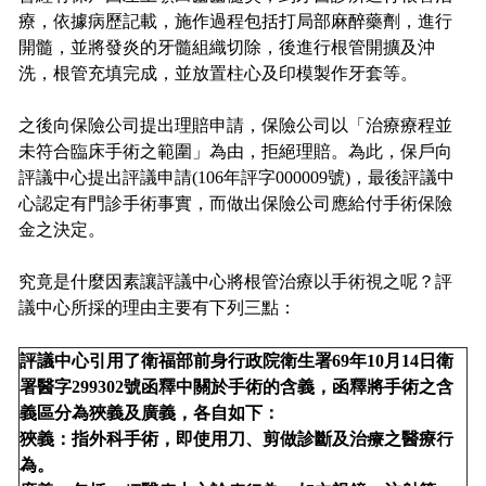
療，依據病歷記載，施作過程包括打局部麻醉藥劑，進行
開髓，並將發炎的牙髓組織切除，後進行根管開擴及沖
洗，根管充填完成，並放置柱心及印模製作牙套等。
之後向保險公司提出理賠申請，保險公司以「治療療程並
未符合臨床手術之範圍」為由，拒絕理賠。為此，保戶向
評議中心提出評議申請(106年評字000009號)，最後評議中
心認定有門診手術事實，而做出保險公司應給付手術保險
金之決定。
究竟是什麼因素讓評議中心將根管治療以手術視之呢？評
議中心所採的理由主要有下列三點：
評議中心引用了衛福部前身行政院衛生署69年10月14日衛
署醫字299302號函釋中關於手術的含義，函釋將手術之含
義區分為狹義及廣義，各自如下：
狹義：指外科手術，即使用刀、剪做診斷及治療之醫療行
為。