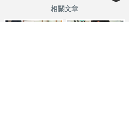
【保險理賠】牙齒理賠爭議
【保險理財】生命無法承受之
重---失能風險