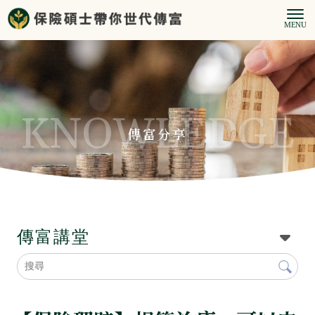
傳富分享
傳富講堂