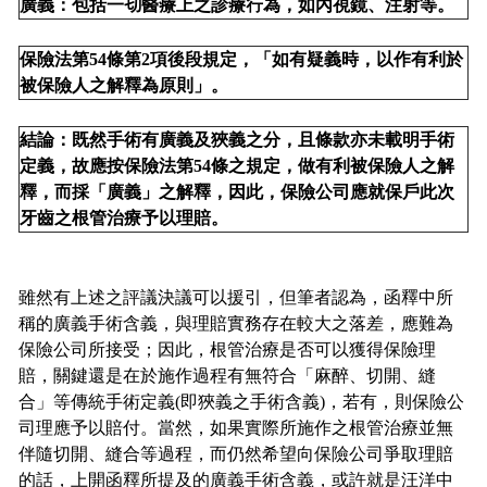
廣義：包括一切醫療上之診療行為，如內視鏡、注射等。
保險法第54條第2項後段規定，「如有疑義時，以作有利於
被保險人之解釋為原則」。
結論：既然手術有廣義及狹義之分，且條款亦未載明手術
定義，故應按保險法第54條之規定，做有利被保險人之解
釋，而採「廣義」之解釋，因此，保險公司應就保戶此次
牙齒之根管治療予以理賠。
雖然有上述之評議決議可以援引，但筆者認為，函釋中所
稱的廣義手術含義，與理賠實務存在較大之落差，應難為
保險公司所接受；因此，根管治療是否可以獲得保險理
賠，關鍵還是在於施作過程有無符合「麻醉、切開、縫
合」等傳統手術定義(即狹義之手術含義)，若有，則保險公
司理應予以賠付。當然，如果實際所施作之根管治療並無
伴隨切開、縫合等過程，而仍然希望向保險公司爭取理賠
的話，上開函釋所提及的廣義手術含義，或許就是汪洋中