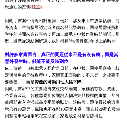
到過了好幾個月甚至一年之後，才收到國稅局核定的遺產稅納
稅通知的案例
(註二)
。
因此，當案件情況相對複雜，例如：涉及未上市股票估價、海
外資產、生前贈與認定或者借名登記疑義時，國稅局需耗費相
對多的時間來進行審核；再加上繼承人申報作業時間的話，那
麼，遺產從凍結到解凍，或許得耗時6個月至1年以上的時間。
對許多家庭而言，真正的問題從來不是有沒有錢，而是當
意外發生時，錢能不能及時到位
依上所述，自被繼承人死亡之日起，在申報、國稅局審核、核
定與發單的等待過程中，家屬真正面臨的，不只是「之後要不
要繳稅」，而是
資產的可動用性大幅下降
。
因此，當家中的主要經濟支柱突然離開，家裡的存款、資產、
企業資金流、各種需要那位關鍵人物決策與授權的事情，都可
能瞬間進入停滯或高度受限的狀態。這時候，即使最後的遺產
稅只有10萬元，風險也不在那10萬元本身，而在於從死亡發生
到整個申報核定流程完成前，家裡或公司是否撐得住。