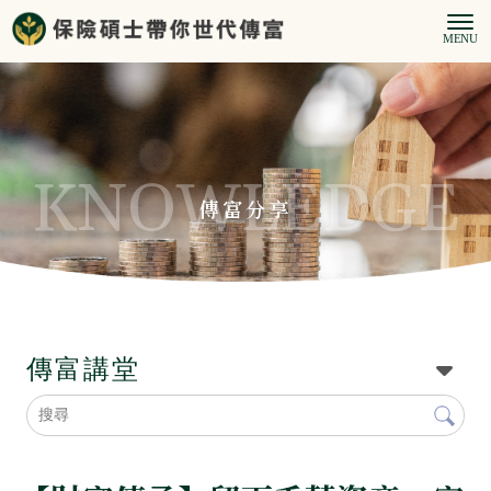
傳富分享
傳富講堂