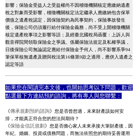
影響；保險金受益人之受益權尚不因稽徵機關核定應繳納遺產
稅之對象而受影響，稽徵機關核定法定繼承人應繳納包含保單
價值之遺產稅認定，因保險契約為民事契約，保險事故發生
後，保險公司仍須履行給付保險金義務，尚不受上開稽徵機關
核定遺產稅事項之影響等語；及經臺北國稅局函覆：上訴人與
觀音禪院間領取保險金之爭議。係屬保險法規定及私權爭議，
日後保險公司無論認定應給付保險金予何人，尚不影響系爭94
筆保單核無遺產及贈與稅法第16條第9款之適用，應併入遺產之
認定等語
如果您在閱讀完本文後，也開始思考以下問題，歡迎
點選最下方連結預約諮詢，將有專人與您聯繫：
《
傳承規劃預約諮詢
》
您是否曾想過，未來財產該如何安
排，才能真正符合您的想法與期待？
《
保險金信託規劃
》
您是否擔心家人未來承接大筆財產後，因
年紀、婚姻、投資或債務問題，而無法依照您的期待妥善運用