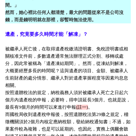
間。」
然而，她心裡比任何人都清楚，最大的問題從來不是公司沒
錢，而是錢明明就在那裡，卻暫時無法使用。
遺產，究竟要多久時間才能「解凍」？
被繼承人死亡後，在取得遺產稅繳清證明書、免稅證明書或相
關核准文件前，多數遺產通常無法辦理正式分割、移轉或處
分，因此常被稱為「遺產凍結期間」。然而，從凍結到解凍，
大概要經歷多長的時間呢？這與遺產的項目、金額、被繼承人
生前財產的處分情形、繼承人對於遺產掌握程度等因素均息息
相關。
按照遺贈稅法的規定，納稅義務人須於被繼承人死亡之日起六
個月內遺產稅的申報，必要時，得申請延長3個月。也就是說，
最長有9個月的時間可以來進行申報
(註一)
。
而國稅局收到遺產稅申報後，按照遺贈稅法第29條之規定，稽
徵機關須於2個月內核定應納稅額，發給納稅通知書；不過，如
果案件較為複雜，也是可以延期的。也因此，實務上偶爾會聽