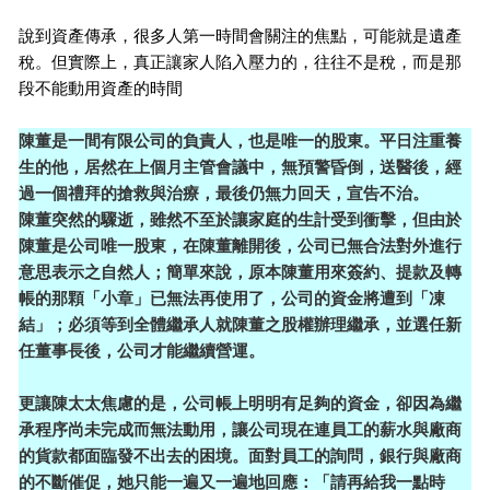
說到資產傳承，很多人第一時間會關注的焦點，可能就是遺產
稅。但實際上，真正讓家人陷入壓力的，往往不是稅，而是那
段不能動用資產的時間
陳董是一間有限公司的負責人，也是唯一的股東。平日注重養
生的他，居然在上個月主管會議中，無預警昏倒，送醫後，經
過一個禮拜的搶救與治療，最後仍無力回天，宣告不治。
陳董突然的驟逝，雖然不至於讓家庭的生計受到衝擊，但由於
陳董是公司唯一股東，在陳董離開後，公司已無合法對外進行
意思表示之自然人；簡單來說，原本陳董用來簽約、提款及轉
帳的那顆「小章」已無法再使用了，公司的資金將遭到「凍
結」；必須等到全體繼承人就陳董之股權辦理繼承，並選任新
任董事長後，公司才能繼續營運。
更讓陳太太焦慮的是，公司帳上明明有足夠的資金，卻因為繼
承程序尚未完成而無法動用，讓公司現在連員工的薪水與廠商
的貨款都面臨發不出去的困境。面對員工的詢問，銀行與廠商
的不斷催促，她只能一遍又一遍地回應：「請再給我一點時