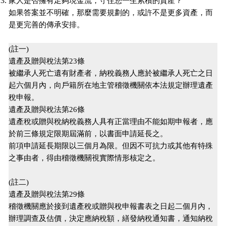
家人是否擁有足夠現金流，守住您一生累積的資產？
如果答案並不明確，那麼需要規劃的，或許不是更多資產，而
是更完善的傳承安排。
(註一)
遺產及贈與稅法第23條
被繼承人死亡遺有財產者，納稅義務人應於被繼承人死亡之日
起六個月內，向戶籍所在地主管稽徵機關依本法規定辦理遺產
稅申報。
遺產及贈與稅法第26條
遺產稅或贈與稅納稅義務人具有正當理由不能如期申報者，應
於前三條規定限期屆滿前，以書面申請延長之。
前項申請延長期限以三個月為限。但因不可抗力或其他有特殊
之事由者，得由稽徵機關視實際情形核定之。
(註二)
遺產及贈與稅法第29條
稽徵機關應於接到遺產稅或贈與稅申報書表之日起二個月內，
辦理調查及估價，決定應納稅額，繕發納稅通知書，通知納稅