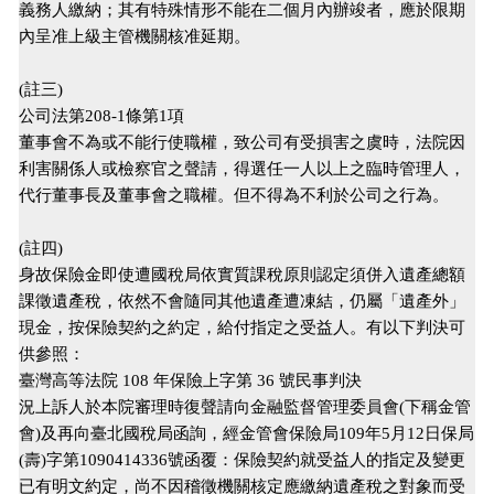
義務人繳納；其有特殊情形不能在二個月內辦竣者，應於限期
內呈准上級主管機關核准延期。
(註三)
公司法第208-1條第1項
董事會不為或不能行使職權，致公司有受損害之虞時，法院因
利害關係人或檢察官之聲請，得選任一人以上之臨時管理人，
代行董事長及董事會之職權。但不得為不利於公司之行為。
(註四)
身故保險金即使遭國稅局依實質課稅原則認定須併入遺產總額
課徵遺產稅，依然不會隨同其他遺產遭凍結，仍屬「遺產外」
現金，按保險契約之約定，給付指定之受益人。有以下判決可
供參照：
臺灣高等法院 108 年保險上字第 36 號民事判決
況上訴人於本院審理時復聲請向金融監督管理委員會(下稱金管
會)及再向臺北國稅局函詢，經金管會保險局109年5月12日保局
(壽)字第1090414336號函覆：保險契約就受益人的指定及變更
已有明文約定，尚不因稽徵機關核定應繳納遺產稅之對象而受