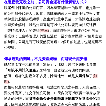
在遺產稅完稅之前，公司資金還有什麼解套方式？
以案例中陳董的公司而言，因為陳董是唯一的股東，也是唯一
的公司對外代表人，因此，需陳董的家人完成遺產稅申報，並
就陳董的股權辦理繼承，產生新的董事長後，才能讓遭凍結的
公司資金解封。雖然公司還是可以依公司法規定向法院進行
「臨時管理人」的聲請
(註三)
，由臨時管理人來運作公司的日
常業務；但臨時管理人的選任過程，至少也會歷經1~2個月左右
的時間，公司是否可以安然度過這1~2個月的動盪，也是充滿不
少變數。
傳承規劃的關鍵，不是資產總額，而是現金流安排
既然遺產在完稅前會遭「凍結」，那麼，若留下來財產具備
「可以不用計入遺產」
之特性，自然就沒有凍結的問題。
然而，這樣的財產並不多見，除農地外，就是
人壽保險
了
(註
四)
。
而相較於農地須維持農用、無法立即變現之特性，人壽保險只
要文件備齊，送交保險公司後，15天內便可以獲得一筆身故保
險金的理賠，而
身故保險金正是那筆真正能獨立於遺產外的現
金
，除可免於遭凍結的風險，做為遺產稅完稅的來源，這筆錢