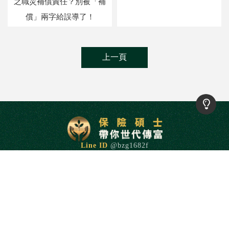
之職災補償責任？別被「補
償」兩字給誤導了！
上一頁
@bzg1682f
0916208702
insmaster9083@gmail.com
新竹縣竹北市科大一路92號4樓
回首頁
傳富心法
顧問簡介
傳富講堂