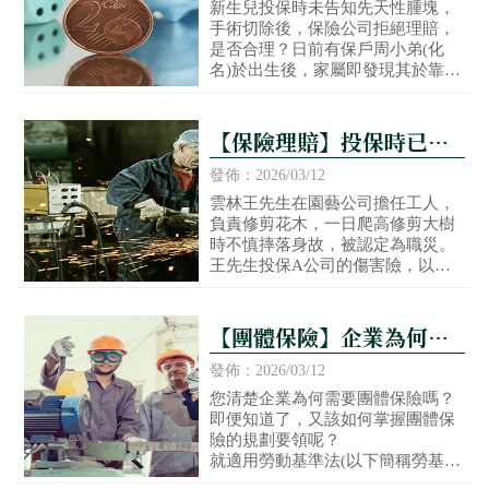
術切除後，保險公司拒絕
新生兒投保時未告知先天性腫塊，
手術切除後，保險公司拒絕理賠，
理賠，是否合理？
是否合理？日前有保戶周小弟(化
名)於出生後，家屬即發現其於靠近
頸部位置有一突起的腫塊，經詢問
醫師後，得知該腫塊為「鰓裂囊
腫」，係因胚胎發育異常所造成的
【保險理賠】投保時已告
先天性腫塊，醫師請家長不用過於
知職務 傷害險還能打折給
擔心，若嗣後發現該腫塊有明顯變
發佈：2026/03/12
大時，再來就醫即可。
付？
雲林王先生在園藝公司擔任工人，
負責修剪花木，一日爬高修剪大樹
時不慎摔落身故，被認定為職災。
王先生投保A公司的傷害險，以及B
公司的員工眷屬團體傷害險，不料
王太太申請理賠時，兩家公司都表
明，王先生在要保書上的職業內容
【團體保險】企業為何需
只寫「修剪花木」，以職業風險第
要團體保險？如何掌握團
二級投保，不符實際的職業風險第
發佈：2026/03/12
四級狀況，屬於告知不實，死亡保
體保險的規劃要領？
您清楚企業為何需要團體保險嗎？
險金必須打折。
即便知道了，又該如何掌握團體保
險的規劃要領呢？
就適用勞動基準法(以下簡稱勞基
法)之事業單位而言，一旦所屬員工