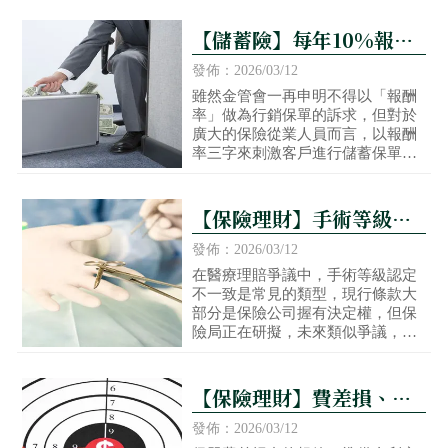
發生職災，無論雇主或勞工本身有
無過失，雇主都得負擔勞基法第59
【儲蓄險】每年10%報酬
條所賦予之補償責任。
的保單，真的有這麼好
發佈：2026/03/12
嗎？
雖然金管會一再申明不得以「報酬
率」做為行銷保單的訴求，但對於
廣大的保險從業人員而言，以報酬
率三字來刺激客戶進行儲蓄保單的
規劃，還是最直接有效的方式；然
而，報酬率的計算公式並非是所有
客戶都可以輕鬆掌握的，因此，從
【保險理財】手術等級喬
業人員當下的引導就顯得格外重要
不定？ 不再是保險公司說
了。
發佈：2026/03/12
了算
在醫療理賠爭議中，手術等級認定
不一致是常見的類型，現行條款大
部分是保險公司握有決定權，但保
險局正在研擬，未來類似爭議，保
險公司必須送第三方醫療機構鑑
定，不再是保險公司說了算，辦法
預計最快於半年內上路。
【保險理財】費差損、準
備金利率月中定案 明年元
發佈：2026/03/12