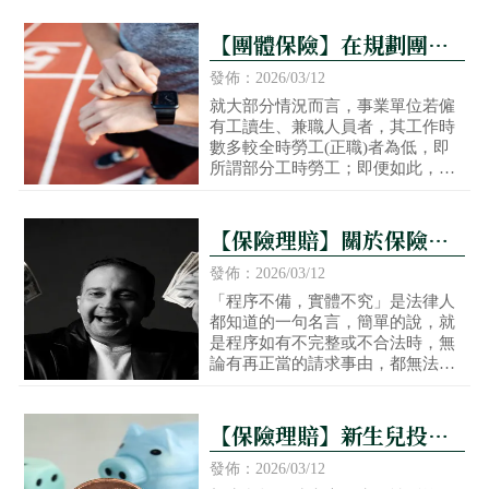
【團體保險】在規劃團體
保險時，針對工讀生、兼
發佈：2026/03/12
職人員，有哪些須特別留
就大部分情況而言，事業單位若僱
有工讀生、兼職人員者，其工作時
意的事項呢？
數多較全時勞工(正職)者為低，即
所謂部分工時勞工；即便如此，其
仍受勞基法之保障，故當其遇職業
災害時，雇主仍應按勞基法第59條
之規定予以補償。然而，由於部分
【保險理賠】關於保險金
工時勞工提供勞務時數較短之特
之請求權時效，您了解多
性，致在計算其平均工資或原領工
發佈：2026/03/12
資時，均有保護性質之規範，而此
少？
「程序不備，實體不究」是法律人
規範也連帶影響團體保險對於部分
都知道的一句名言，簡單的說，就
工時勞工發生職災後之補償效果，
是程序如有不完整或不合法時，無
論述如下。
論有再正當的請求事由，都無法再
行主張了。而請求程序上最重要的
環節非屬「時效」不可了。然而，
當有保險事故發生，保險金之請求
【保險理賠】新生兒投保
權時效，又該如何認定呢？
時未告知先天性腫塊，手
發佈：2026/03/12