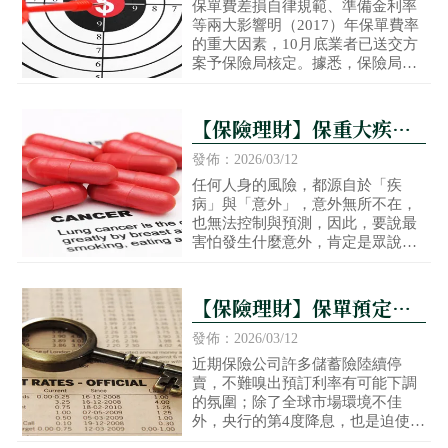
旦新制上路
保單費差損自律規範、準備金利率
等兩大影響明（2017）年保單費率
的重大因素，10月底業者已送交方
案予保險局核定。據悉，保險局將
於本月中拍版定案並公告最終版
本，新制將在明年元旦正式上路。
業者預估，明年第一季將是壽險市
【保險理財】保重大疾病
場商品盤整期。
險 罹癌5年存活率增逾3成
發佈：2026/03/12
任何人身的風險，都源自於「疾
病」與「意外」，意外無所不在，
也無法控制與預測，因此，要說最
害怕發生什麼意外，肯定是眾說紛
紜，很難有一致的看法；但是，只
要一談論到疾病，現今社會每個人
最擔心的，想必非「癌症」莫屬
【保險理財】保單預定利
了。
率，回不去了？
發佈：2026/03/12
近期保險公司許多儲蓄險陸續停
賣，不難嗅出預訂利率有可能下調
的氛圍；除了全球市場環境不佳
外，央行的第4度降息，也是迫使保
單預定利率非降不可的關鍵因素；