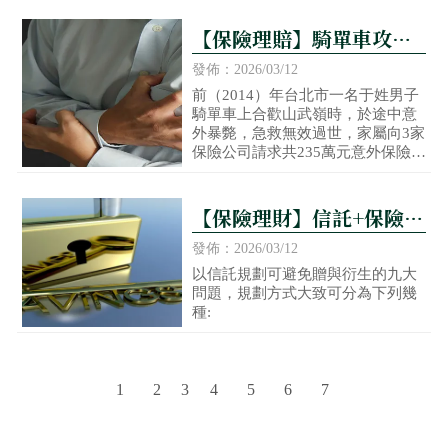
為避免低利率對壽險業者造成衝
擊，形成利差損，主管機關很有可
【保險理賠】騎單車攻武
能在近期檢討準備金利率，使得台
嶺暴斃 法官判保險公司免
幣保單預定利率將揮別過去的2.2
發佈：2026/03/12
5％，進入1.75％的微利時代。
賠
前（2014）年台北市一名于姓男子
騎單車上合歡山武嶺時，於途中意
外暴斃，急救無效過世，家屬向3家
保險公司請求共235萬元意外保險金
遭拒，因此告上法院，近日台北地
院判家屬敗訴，保險公司免賠。
【保險理財】信託+保險，
一次解決退休養老、資產
發佈：2026/03/12
傳承、財富管理三大人生
以信託規劃可避免贈與衍生的九大
問題，規劃方式大致可分為下列幾
課題(下)
種:
3
1
2
4
5
6
7