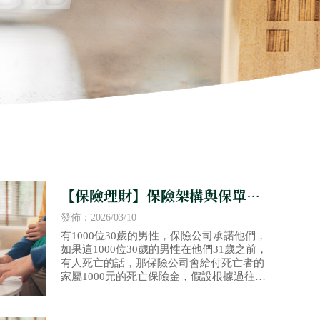
【保險理財】保險架構與保單價
值準備金
發佈：2026/03/10
有1000位30歲的男性，保險公司承諾他們，
如果這1000位30歲的男性在他們31歲之前，
有人死亡的話，那保險公司會給付死亡者的
家屬1000元的死亡保險金，假設根據過往的
統計資料，30歲男性在未來一年之內死亡的
機率是1/1000的話，那麼，保險公司該跟每
個人收取多少保費才合理呢？