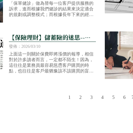
「保單健診」做為替每一位客戶提供服務的
訴求，進而根據我們健診的結果來決定適合
的規劃或調整模式；而根據長年下來的經
驗，在經過健診之後，客戶一般都會比較注
重在醫療險方面的加強或調整
【保險理財】儲蓄險的迷思--解
惑篇(上)
發佈：2026/03/10
上面這一則關於保費即將漲價的報導，相信
對於許多讀者而言，一定都不陌生！因為，
這往往是業務員最容易慫恿客戶購買的時
點，也往往是客戶最猶豫該不該購買的盲
點，尤其是「儲蓄險」，更容易讓客戶陷入
「利率」或「報酬率」的迷思！保險碩士以
幾個簡單的觀點來替各位讀者剖析所謂的
「儲蓄險」！
1
2
3
4
5
6