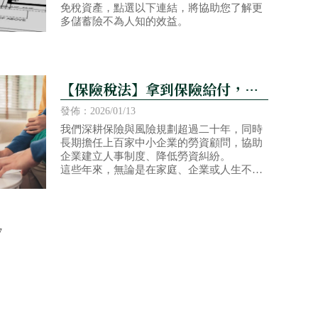
免稅資產，點選以下連結，將協助您了解更
多儲蓄險不為人知的效益。
【保險稅法】拿到保險給付，要
繳交所得稅嗎？什麼情況會產生
發佈：2026/01/13
所得基本稅額呢？
我們深耕保險與風險規劃超過二十年，同時
長期擔任上百家中小企業的勞資顧問，協助
企業建立人事制度、降低勞資糾紛。
這些年來，無論是在家庭、企業或人生不同
階段，我們始終只專注做一件事 ——
7