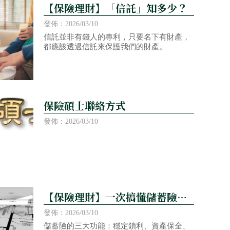
【保險理財】「信託」知多少？
發佈：2026/03/10
信託並非有錢人的專利，只要名下有財產，
都應該透過信託來保護我們的財產。
保險碩士聯絡方式
發佈：2026/03/10
【保險理財】一次搞懂儲蓄險的
三大優勢
發佈：2026/03/10
儲蓄險的三大功能：穩定鎖利、資產保全、