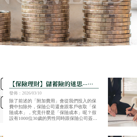
【保險理財】儲蓄險的迷思--解
惑篇(下)
發佈：2026/03/10
除了前述的「附加費用」會從我們投入的保
費中扣除外，保險公司還會跟客戶收取「保
險成本」，究竟什麼是「保險成本」呢？假
設有1000位30歲的男性同時跟保險公司簽
約，約定在31歲前死亡的話，死亡者的家屬
可以獲得保險公司1000元的理賠金