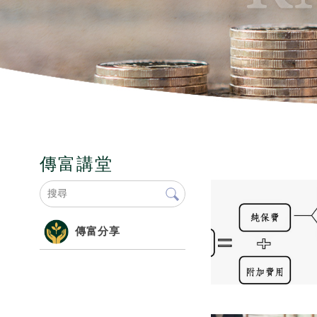
傳富講堂
傳富分享