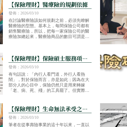
【保險理財】醫療險的規劃依據
發佈：2026/03/10
在討論醫療險該如何規劃之前，必須先瞭解
醫療險的型態。基本上，每間保險公司都有
銷售醫療險，所以，把每一家保險公司的醫
療險加總起來，醫療險商品的數目可謂是琳
瑯滿目，甚至更貼切的說是眼花撩亂，但不
論你今天遇到哪一家保險公司的醫療險，都
先記住，市場上的醫療險只有兩種類型，一
【保險理財】保險碩士服務項目
種是「實支實付型醫療險」，一種是「定額
給付型醫療險」。
說明
發佈：2026/03/10
有句話說：「內行人看門道，外行人看熱
鬧」，對於保險而言，亦是如此；因為在大
部分人的心目中，保險仍然只是用來轉嫁
「老、病、死、殘」的工具罷了。但實際
上，保險卻有很多不為人知的強大功能，主
要可以區分成退休理財、資產保全、傳承分
配三個部份
【保險理財】生命無法承受之重-
--失能風險
發佈：2026/03/10
筆者在從事壽險事業的這十年以來，一直以